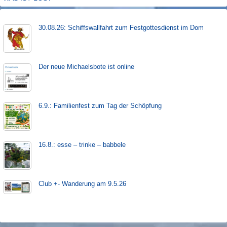
30.08.26: Schiffs­­wall­fahr­t zum Fest­gott­es­dienst im Dom
Der neue Michaels­bote ist on­line
6.9.: Familienfest zum Tag der Schöpfung
16.8.: esse – trinke – babbele
Club +- Wanderung am 9.5.26