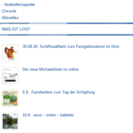
- Nothelferkapelle
Chronik
Aktuelles
WAS IST LOS?
30.08.26: Schiffs­­wall­fahr­t zum Fest­gott­es­dienst im Dom
Der neue Michaels­bote ist on­line
6.9.: Familienfest zum Tag der Schöpfung
16.8.: esse – trinke – babbele