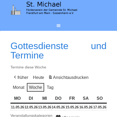
Gottesdienste und
Termine
Termine diese Woche
früher
Heute
Ansicht
ausdrucken
Monat
Woche
Tag
MO
MONTAG
DI
DIENSTAG
MI
MITTWOCH
DO
DONNERSTAG
FR
FREITAG
SA
SAMSTAG
SO
SONN
11.
12.
13.
14.
15.
16.
17.
11.05.26
12.05.26
13.05.26
14.05.26
15.05.26
16.05.26
17.05.26
Mai
Mai
Mai
Mai
Mai
Mai
Mai
Veranstaltungskategorien