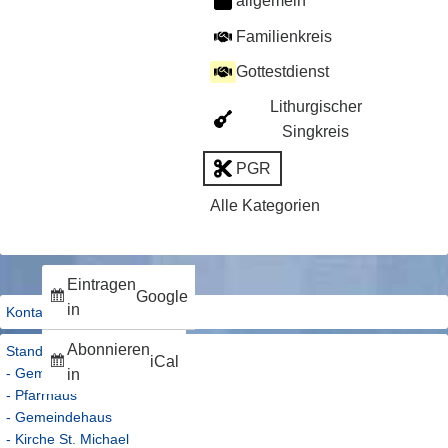
allgemein
Familienkreis
Gottestdienst
Lithurgischer
Singkreis
PGR
Alle Kategorien
Eintragen
Google
in
Kontakt
Abonnieren
Standorte
iCal
- Gemeindebüro
in
- Pfarrhaus
- Gemeindehaus
- Kirche St. Michael