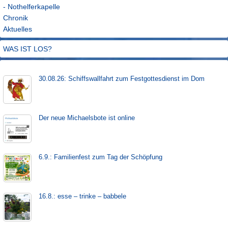
- Nothelferkapelle
Chronik
Aktuelles
WAS IST LOS?
30.08.26: Schiffs­­wall­fahr­t zum Fest­gott­es­dienst im Dom
Der neue Michaels­bote ist on­line
6.9.: Familienfest zum Tag der Schöpfung
16.8.: esse – trinke – babbele