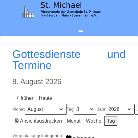
Gottesdienste und
Termine
8. August 2026
früher
Heute
Monat
Tag
Jahr
Ansicht
ausdrucken
Monat
Woche
Tag
Veranstaltungskategorien