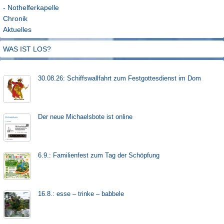
- Nothelferkapelle
Chronik
Aktuelles
WAS IST LOS?
30.08.26: Schiffs­­wall­fahr­t zum Fest­gott­es­dienst im Dom
Der neue Michaels­bote ist on­line
6.9.: Familienfest zum Tag der Schöpfung
16.8.: esse – trinke – babbele