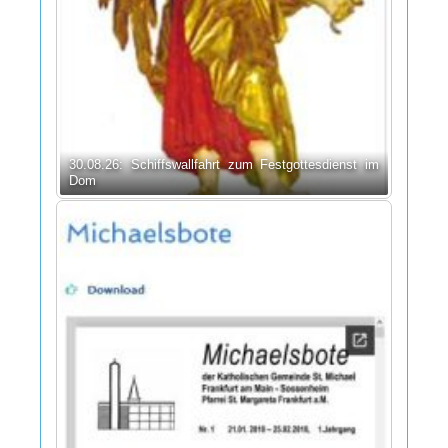
30.08.26: Schiffs­­wall­fahr­t zum Fest­gott­es­dienst im
Dom