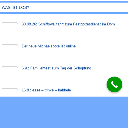
in
WAS IST LOS?
30.08.26: Schiffs­­wall­fahr­t zum Fest­gott­es­dienst im Dom
Der neue Michaels­bote ist on­line
6.9.: Familienfest zum Tag der Schöpfung
16.8.: esse – trinke – babbele
Club +- Wanderung am 9.5.26