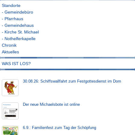
Standorte
- Gemeindebüro
- Pfarrhaus
- Gemeindehaus
- Kirche St. Michael
- Nothelferkapelle
Chronik
Aktuelles
WAS IST LOS?
30.08.26: Schiffs­­wall­fahr­t zum Fest­gott­es­dienst im Dom
Der neue Michaels­bote ist on­line
6.9.: Familienfest zum Tag der Schöpfung