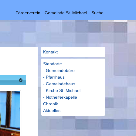
Förderverein
Gemeinde St. Michael
Suche
Kontakt
Standorte
- Gemeindebüro
- Pfarrhaus
- Gemeindehaus
- Kirche St. Michael
- Nothelferkapelle
Chronik
Aktuelles