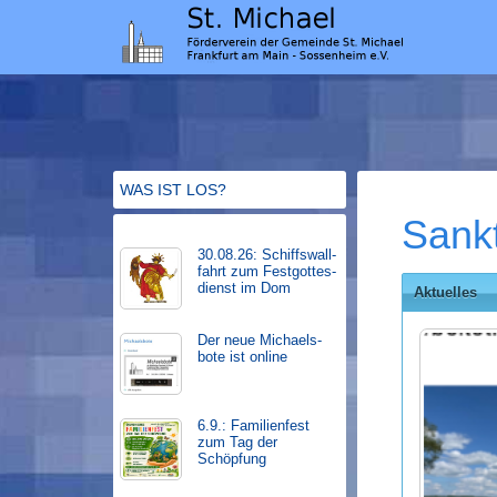
WAS IST LOS?
Sank
30.08.26: Schiffs­­wall­
fahr­t zum Fest­gott­es­
dienst im Dom
Aktuelles
Der neue Michaels­
bote ist on­line
6.9.: Familienfest
zum Tag der
Schöpfung