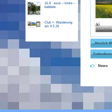
16.8.: esse – trinke –
babbele
Club +- Wanderung
am 9.5.26
pfung
16.8.: esse – trinke – babbele
Club +- 
„Herzlich 
Gottesdiens
8. Aug
News
früher
Monat
Ansich
Veranstalt