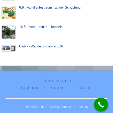
6.9.: Familienfest zum Tag der Schöpfung
16.8.: esse – trinke – babbele
Club +- Wanderung am 9.5.26
FÖRDERVEREIN
GEMEINDE ST. MICHAEL
SUCHE
IMPRESSUM
•
DATENSCHUTZ
•
LOG IN