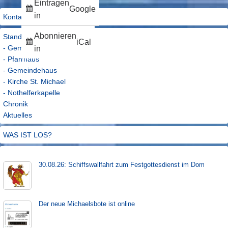
Eintragen
Google
in
Kontakt
Abonnieren
Standorte
iCal
- Gemeindebüro
in
- Pfarrhaus
- Gemeindehaus
- Kirche St. Michael
- Nothelferkapelle
Chronik
Aktuelles
WAS IST LOS?
30.08.26: Schiffs­­wall­fahr­t zum Fest­gott­es­dienst im Dom
Der neue Michaels­bote ist on­line