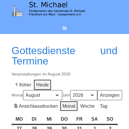
Gottesdienste und
Termine
Veranstaltungen im August 2026
früher
Heute
Monat
Jahr
Ansicht
ausdrucken
Monat
Woche
Tag
MO
MONTAG
DI
DIENSTAG
MI
MITTWOCH
DO
DONNERSTAG
FR
FREITAG
SA
SAMSTAG
SO
SONN
27
27.
28
28.
29
29.
30
30.
31
31.
1
1.
2
2.