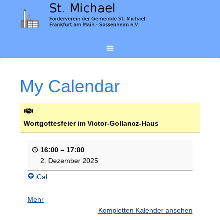
My Calendar
Wortgottesfeier im Victor-Gollancz-Haus
16:00
–
17:00
2. Dezember 2025
iCal
Mehr
darüber
{title}
Kompletten Kalender ansehen