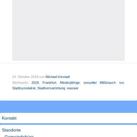
24. Oktober 2018
von
Michael Ickstadt
Stichworte:
2018
,
Frankfurt
,
Minderjährige
,
sexueller Mißbrauch
,
ssr
,
Stadtsynodalrat
,
Stadtversammlung
,
waswar
Kontakt
Standorte
- Gemeindebüro