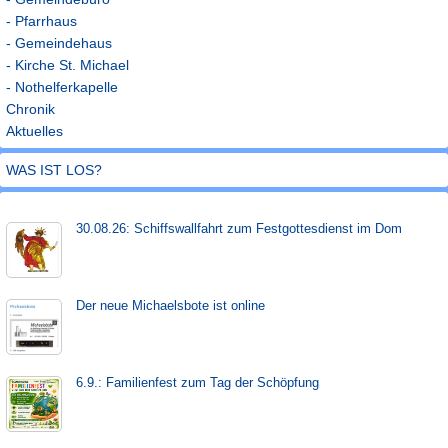
- Pfarrhaus
- Gemeindehaus
- Kirche St. Michael
- Nothelferkapelle
Chronik
Aktuelles
WAS IST LOS?
30.08.26: Schiffs­­wall­fahr­t zum Fest­gott­es­dienst im Dom
Der neue Michaels­bote ist on­line
6.9.: Familienfest zum Tag der Schöpfung