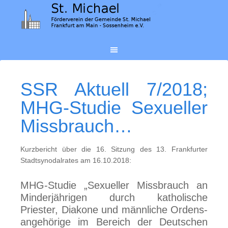
SSR Aktuell 7/2018;
MHG-Stu­die Sex­ueller
Miss­brauch…
Kurzbericht über die 16. Sitzung des 13. Frankfurter
Stadtsynodalrates am 16.10.2018:
MHG-Studie „Sexueller Miss­brauch an
Minder­jährigen durch kathol­ische
Priester, Diakone und männ­liche Ordens­
ange­hörige im Bereich der Deut­schen