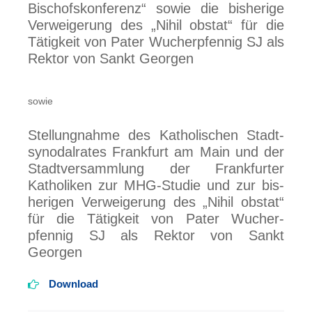
Bischofs­konferenz“ sowie die bis­her­ige
Ver­weiger­ung des „Nihil obstat“ für die
Tätig­keit von Pater Wucher­pfennig SJ als
Rek­tor von Sankt Georgen
sowie
Stellungnahme des Katholischen Stadt­
synodal­rates Frank­furt am Main und der
Stadt­ver­sammlung der Frank­furter
Katholiken zur MHG-Studie und zur bis­
her­igen Ver­weiger­ung des „Nihil obstat“
für die Tätigkeit von Pater Wucher­
pfennig SJ als Rektor von Sankt
Georgen
Download