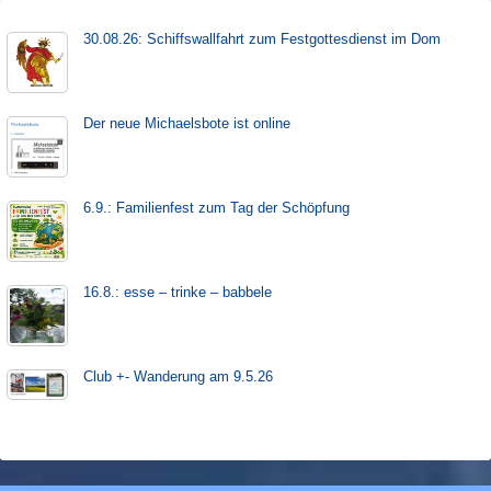
30.08.26: Schiffs­­wall­fahr­t zum Fest­gott­es­dienst im Dom
Der neue Michaels­bote ist on­line
6.9.: Familienfest zum Tag der Schöpfung
16.8.: esse – trinke – babbele
Club +- Wanderung am 9.5.26