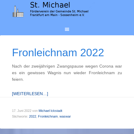
Fronleichnam 2022
Nach der zweijährigen Zwangspause wegen Corona war
es ein gewisses Wagnis nun wieder Fronleichnam zu
feiern.
[WEITERLESEN…]
17. Juni 2022
von
Michael Ickstadt
Stichworte:
2022
,
Fronleichnam
,
waswar