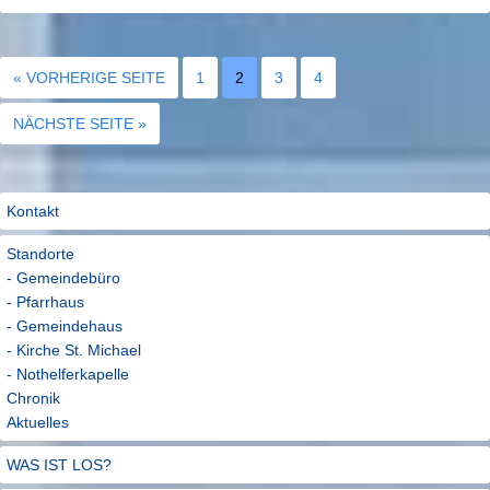
« VORHERIGE SEITE
1
2
3
4
NÄCHSTE SEITE »
Kontakt
Standorte
- Gemeindebüro
- Pfarrhaus
- Gemeindehaus
- Kirche St. Michael
- Nothelferkapelle
Chronik
Aktuelles
WAS IST LOS?