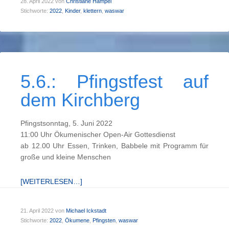
28. April 2022
von
Christiane Hampel
Stichworte:
2022
,
Kinder
,
klettern
,
waswar
5.6.: Pfingst­fest auf
dem Kirch­berg
Pfingstsonntag, 5. Juni 2022
11:00 Uhr Ökumenischer Open-Air Gottesdienst
ab 12.00 Uhr Essen, Trinken, Babbele mit Programm für
große und kleine Menschen
[WEITERLESEN…]
21. April 2022
von
Michael Ickstadt
Stichworte:
2022
,
Ökumene
,
Pfingsten
,
waswar