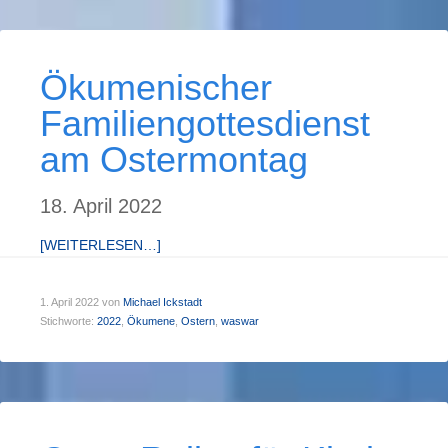
Öku­men­ischer
Familien­gott­es­dienst
am Ost­er­mon­tag
18. April 2022
[WEITERLESEN…]
1. April 2022
von
Michael Ickstadt
Stichworte:
2022
,
Ökumene
,
Ostern
,
waswar