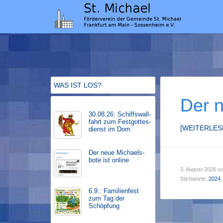
WAS IST LOS?
Der n
30.08.26: Schiffs­­wall­
fahr­t zum Fest­gott­es­
[WEITERLE
dienst im Dom
Der neue Michaels­
bote ist on­line
3. August 2026
v
Stichworte:
2024
6.9.: Familienfest
zum Tag der
Schöpfung