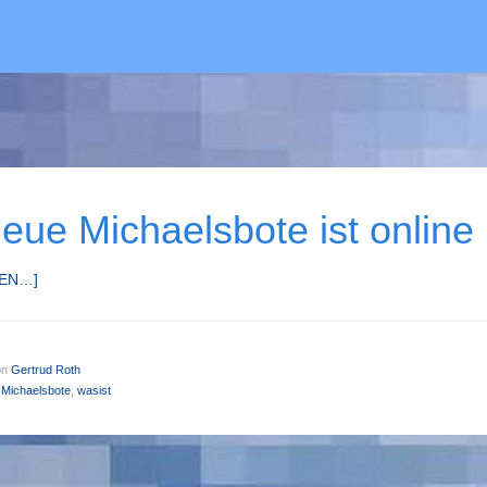
eue Michaels­bote ist on­line
SEN…]
on
Gertrud Roth
,
Michaelsbote
,
wasist