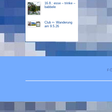
16.8.: esse – trinke –
babbele
Club +- Wanderung
am 9.5.26
F