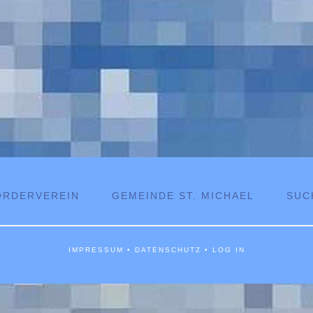
ÖRDERVEREIN
GEMEINDE ST. MICHAEL
SUC
IMPRESSUM
•
DATENSCHUTZ
•
LOG IN