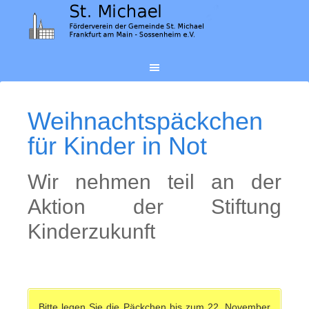
Weih­nachts­päck­chen
für Kin­der in Not
Wir nehmen teil an der
Aktion der Stiftung
Kinderzukunft
Bitte legen Sie die Päckchen bis zum 22. November