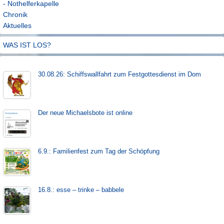
- Nothelferkapelle
Chronik
Aktuelles
WAS IST LOS?
30.08.26: Schiffs­­wall­fahr­t zum Fest­gott­es­dienst im Dom
Der neue Michaels­bote ist on­line
6.9.: Familienfest zum Tag der Schöpfung
16.8.: esse – trinke – babbele