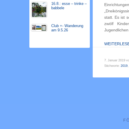
16.8.: esse – trinke –
Einrichtunge
babbele
„Dreikönigss
statt. Es ist
zwölf Kind
Club +- Wanderung
Jugendlichen
am 9.5.26
WEITERLES
7. Januar 2019
v
Stichworte:
2019
F