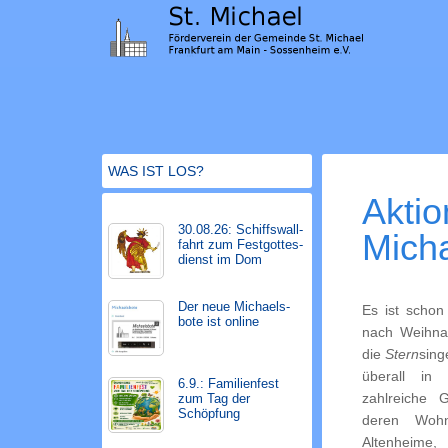
WAS IST LOS?
Aktio
30.08.26: Schiffs­­wall­
Mich
fahr­t zum Fest­gott­es­
dienst im Dom
Der neue Michaels­
Es ist schon
bote ist on­line
nach Weihna
die
Stern
sing
überall in
6.9.: Familienfest
zahlreiche G
zum Tag der
Schöpfung
deren Woh
Altenheime