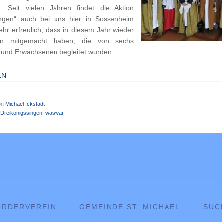
n. Seit vielen Jahren findet die Aktion
ingen“ auch bei uns hier in Sossenheim
 sehr erfreulich, dass in diesem Jahr wieder
ern mitgemacht haben, die von sechs
 und Erwachsenen begleitet wurden.
EN
on
Michael Ickstadt
,
Dreikönigssingen
,
waswar
ÖRDERVEREIN
GEMEINDE ST. MICHAEL
SUC