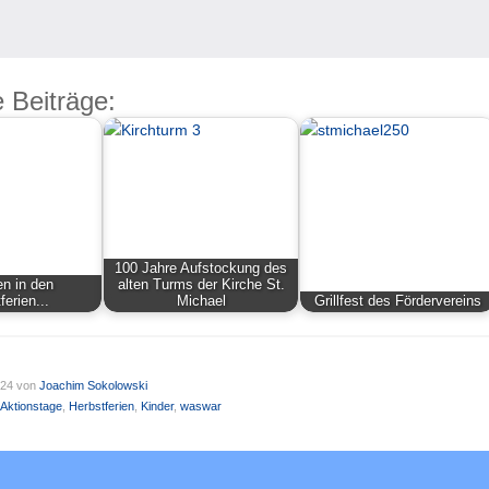
 Beiträge:
100 Jahre Auf­stock­ung des
en in den
alt­en Turms der Kirche St.
ferien...
Mich­ael
Grillfest des Fördervereins
024
von
Joachim Sokolowski
Aktionstage
,
Herbstferien
,
Kinder
,
waswar