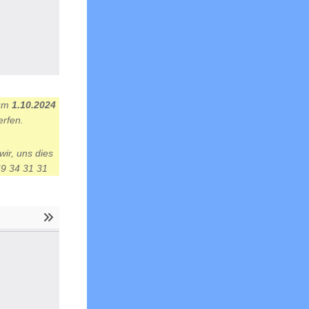
zum
1.10.2024
rfen.
wir, uns dies
69 34 31 31