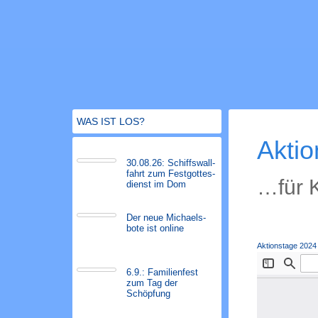
WAS IST LOS?
Aktio
30.08.26: Schiffs­­wall­
fahr­t zum Fest­gott­es­
…für K
dienst im Dom
Der neue Michaels­
bote ist on­line
Aktionstage 2024
6.9.: Familienfest
zum Tag der
Schöpfung