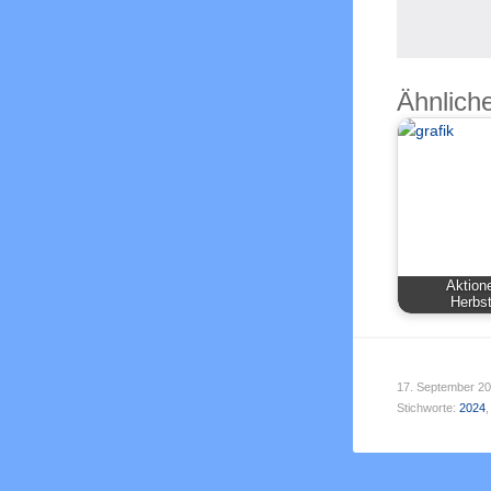
Ähnliche
Aktion
Herbst
17. September 2
Stichworte:
2024
,