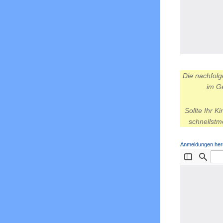
Die nachfolg
im G
Sollte Ihr K
schnellstm
Anmeldungen her