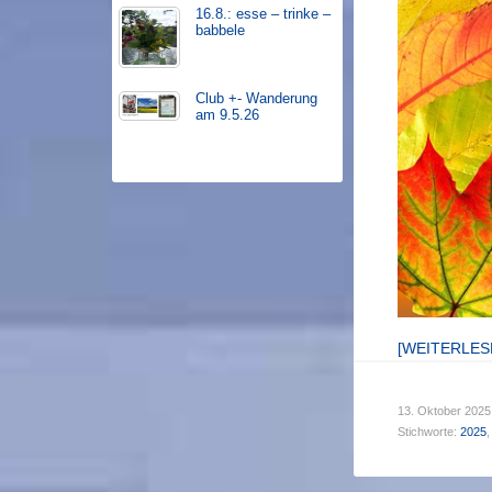
16.8.: esse – trinke –
babbele
Club +- Wanderung
am 9.5.26
[WEITERLE
13. Oktober 2025
Stichworte:
2025
,