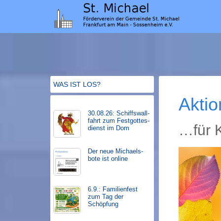
WAS IST LOS?
Aktio
30.08.26: Schiffs­­wall­
fahr­t zum Fest­gott­es­
…für K
dienst im Dom
Der neue Michaels­
bote ist on­line
6.9.: Familienfest
zum Tag der
Schöpfung