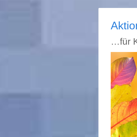
Aktio
…für K