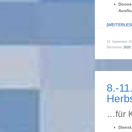
Donner
Ausflu
[WEITERLE
19. September 2
Stichworte:
2020
,
8.-1
Herb
…für 
Dienst