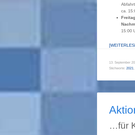
Abfahr
ca. 15
Freita
Nachmi
15:00 
[WEITERLE
13. September 2
Stichworte:
2021
,
Aktio
…für 