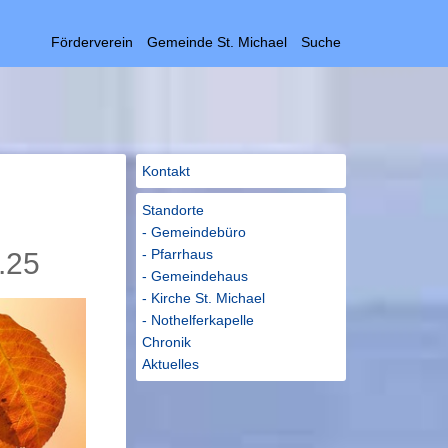
Förderverein
Gemeinde St. Michael
Suche
Kontakt
Standorte
- Gemeindebüro
- Pfarrhaus
.25
- Gemeindehaus
- Kirche St. Michael
- Nothelferkapelle
Chronik
Aktuelles