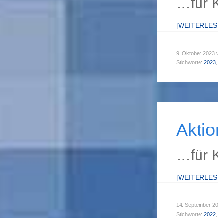
…für 
[WEITERLE
9. Oktober 2023
Stichworte:
2023
,
Aktio
…für 
[WEITERLE
14. September 2
Stichworte:
2022
,