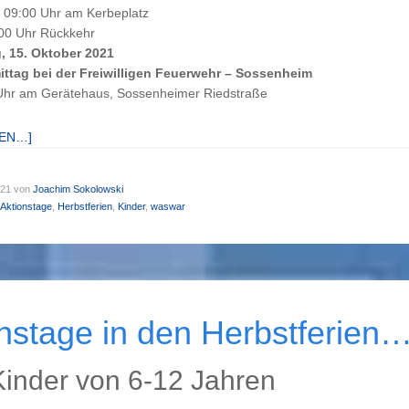
t 09:00 Uhr am Kerbeplatz
:00 Uhr Rückkehr
g, 15. Oktober 2021
ttag bei der Freiwilligen Feuerwehr – Sossenheim
Uhr am Gerätehaus, Sossenheimer Riedstraße
SEN…]
021
von
Joachim Sokolowski
Aktionstage
,
Herbstferien
,
Kinder
,
waswar
nstage in den Herbstferien
Kinder von 6-12 Jahren