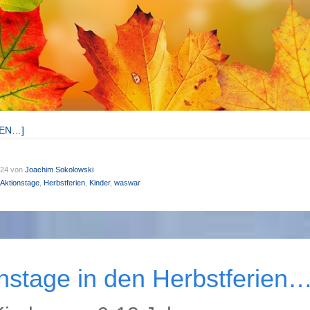
SEN…]
024
von
Joachim Sokolowski
Aktionstage
,
Herbstferien
,
Kinder
,
waswar
nstage in den Herbstferien