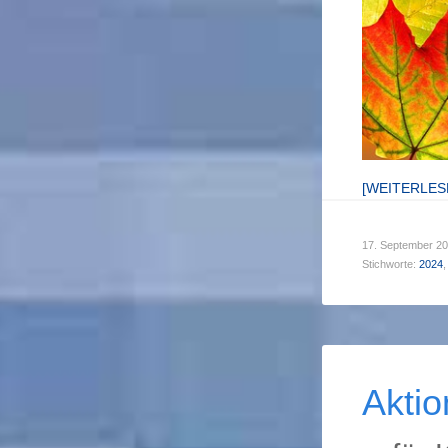
[WEITERLE
17. September 2
Stichworte:
2024
,
Aktio