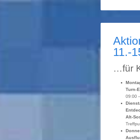
Akti
11.-
…für 
Montag
Turn-E
09:00 –
Dienst
Entdec
Alt-So
Treffp
Donner
Ausflu