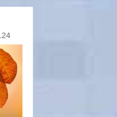
…
.24