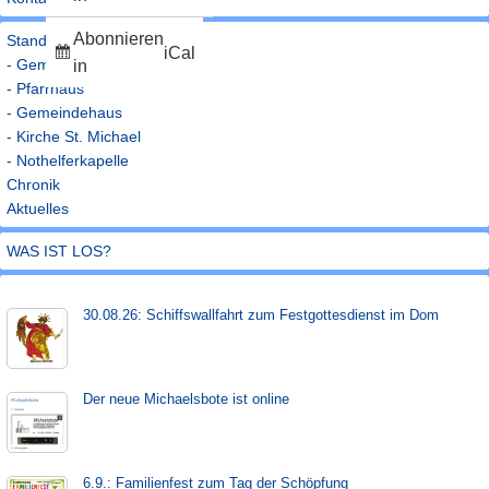
Abonnieren
Standorte
iCal
- Gemeindebüro
in
- Pfarrhaus
- Gemeindehaus
- Kirche St. Michael
- Nothelferkapelle
Chronik
Aktuelles
WAS IST LOS?
30.08.26: Schiffs­­wall­fahr­t zum Fest­gott­es­dienst im Dom
Der neue Michaels­bote ist on­line
6.9.: Familienfest zum Tag der Schöpfung