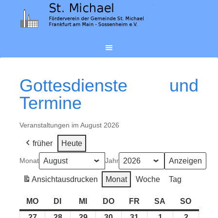
Gottesdienste und
Termine
Veranstaltungen im August 2026
früher
Heute
Monat
Jahr
Ansicht
ausdrucken
Monat
Woche
Tag
MO
MONTAG
DI
DIENSTAG
MI
MITTWOCH
DO
DONNERSTAG
FR
FREITAG
SA
SAMSTAG
SO
SONN
27
27.
28
28.
29
29.
30
30.
31
31.
1
1.
2
2.