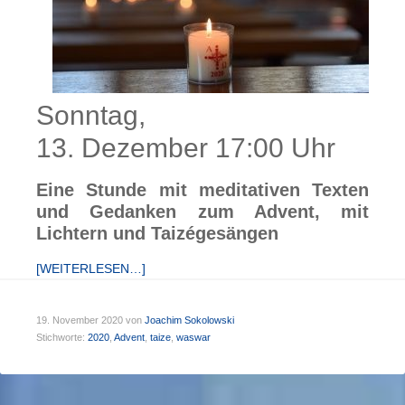
Sonntag,
13. Dezember 17:00 Uhr
Eine Stunde mit meditativen Texten
und Gedanken zum Advent, mit
Lichtern und Taizégesängen
[WEITERLESEN…]
19. November 2020
von
Joachim Sokolowski
Stichworte:
2020
,
Advent
,
taize
,
waswar