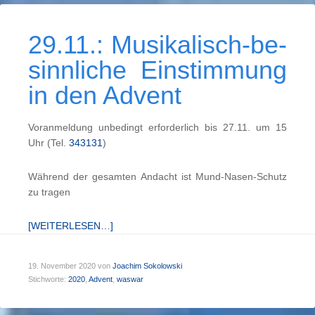
29.11.: Musi­kal­isch-be­
sinn­liche Ein­stimm­ung
in den Ad­vent
Voranmeldung unbedingt erforderlich bis 27.11. um 15
Uhr (Tel.
343131
)
Während der gesamten Andacht ist Mund-Nasen-Schutz
zu tragen
[WEITERLESEN…]
19. November 2020
von
Joachim Sokolowski
Stichworte:
2020
,
Advent
,
waswar