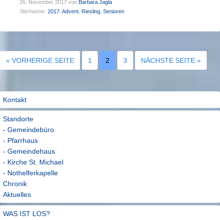
26. November 2017
von
Barbara Jagla
Stichworte:
2017
,
Advent
,
Riesling
,
Senioren
« VORHERIGE SEITE
1
2
3
NÄCHSTE SEITE »
Kontakt
Standorte
- Gemeindebüro
- Pfarrhaus
- Gemeindehaus
- Kirche St. Michael
- Nothelferkapelle
Chronik
Aktuelles
WAS IST LOS?