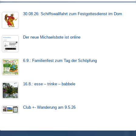
30.08.26: Schiffs­­wall­fahr­t zum Fest­gott­es­dienst im Dom
Der neue Michaels­bote ist on­line
6.9.: Familienfest zum Tag der Schöpfung
16.8.: esse – trinke – babbele
Club +- Wanderung am 9.5.26