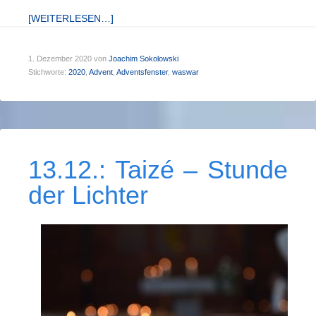
[WEITERLESEN…]
1. Dezember 2020
von
Joachim Sokolowski
Stichworte:
2020
,
Advent
,
Adventsfenster
,
waswar
13.12.: Taizé – Stunde
der Lichter