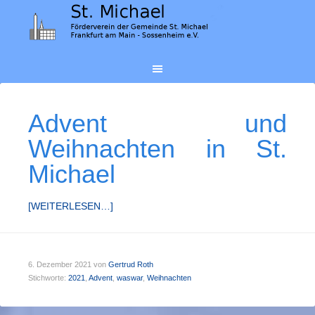
Advent und
Weihnachten in St.
Michael
[WEITERLESEN…]
6. Dezember 2021
von
Gertrud Roth
Stichworte:
2021
,
Advent
,
waswar
,
Weihnachten