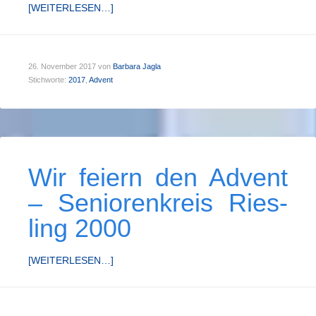
[WEITERLESEN…]
26. November 2017
von
Barbara Jagla
Stichworte:
2017
,
Advent
Wir feiern den Ad­vent
– Se­nior­en­kreis Ries­
ling 2000
[WEITERLESEN…]