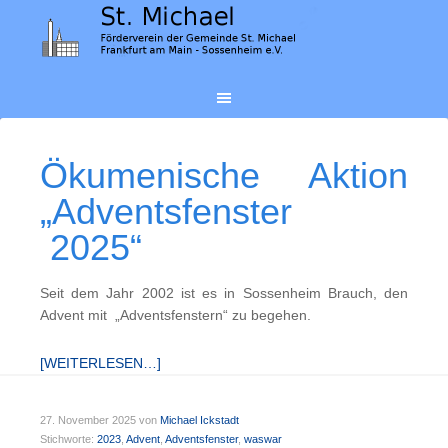
Ökumenische Aktion
„Adventsfenster
2025“
Seit dem Jahr 2002 ist es in Sossenheim Brauch, den
Advent mit „Adventsfenstern“ zu begehen.
[WEITERLESEN…]
27. November 2025
von
Michael Ickstadt
Stichworte:
2023
,
Advent
,
Adventsfenster
,
waswar