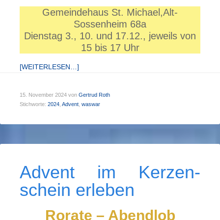
Gemeindehaus St. Michael,Alt-
Sossenheim 68a
Dienstag 3., 10. und 17.12., jeweils von
15 bis 17 Uhr
[WEITERLESEN…]
15. November 2024
von
Gertrud Roth
Stichworte:
2024
,
Advent
,
waswar
Advent im Kerzen­
schein er­leben
Rorate – Abendlob