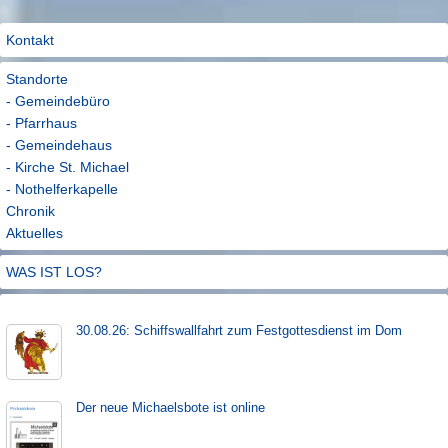
Kontakt
Standorte
- Gemeindebüro
- Pfarrhaus
- Gemeindehaus
- Kirche St. Michael
- Nothelferkapelle
Chronik
Aktuelles
WAS IST LOS?
30.08.26: Schiffs­­wall­fahr­t zum Fest­gott­es­dienst im Dom
Der neue Michaels­bote ist on­line