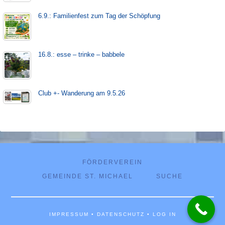
6.9.: Familienfest zum Tag der Schöpfung
16.8.: esse – trinke – babbele
Club +- Wanderung am 9.5.26
FÖRDERVEREIN
GEMEINDE ST. MICHAEL
SUCHE
IMPRESSUM
•
DATENSCHUTZ
•
LOG IN