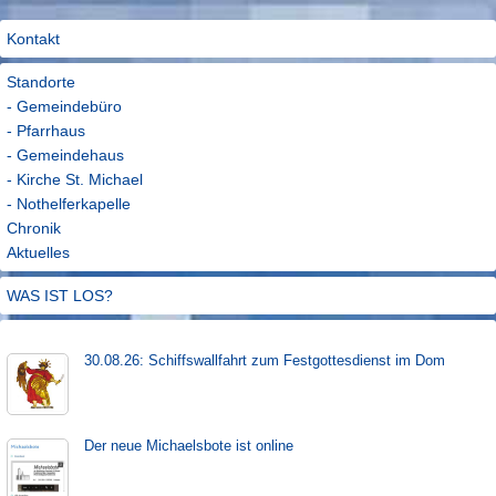
Kontakt
Standorte
- Gemeindebüro
- Pfarrhaus
- Gemeindehaus
- Kirche St. Michael
- Nothelferkapelle
Chronik
Aktuelles
WAS IST LOS?
30.08.26: Schiffs­­wall­fahr­t zum Fest­gott­es­dienst im Dom
Der neue Michaels­bote ist on­line