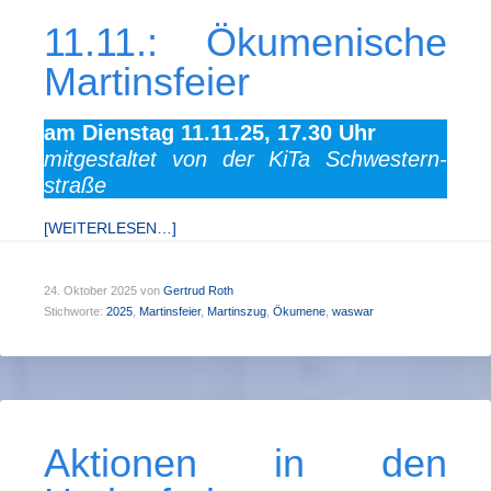
11.11.: Öku­men­­ische
Mart­ins­­feier
am Dienstag 11.11.25, 17.30 Uhr
mitgestaltet von der KiTa Schwest­ern­
straße
[WEITERLESEN…]
24. Oktober 2025
von
Gertrud Roth
Stichworte:
2025
,
Martinsfeier
,
Martinszug
,
Ökumene
,
waswar
Aktionen in den