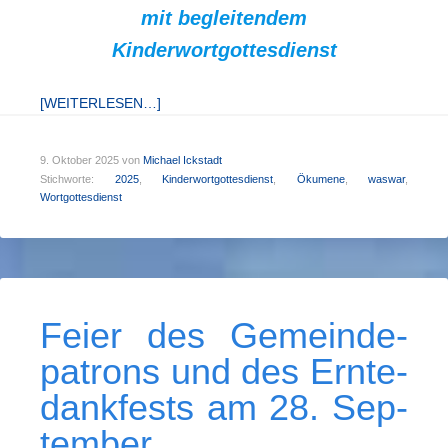
mit begleitendem
Kinderwortgottesdienst
[WEITERLESEN…]
9. Oktober 2025
von
Michael Ickstadt
Stichworte:
2025
,
Kinderwortgottesdienst
,
Ökumene
,
waswar
,
Wortgottesdienst
Feier des Gemeinde­
patrons und des Ern­te­
dank­fests am 28. Sep­
tem­ber