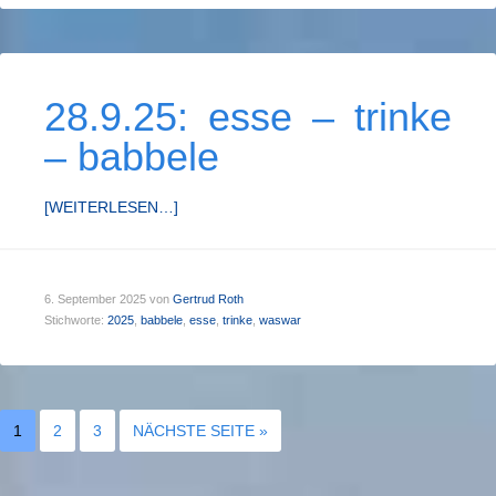
28.9.25: esse – trinke
– babbele
[WEITERLESEN…]
6. September 2025
von
Gertrud Roth
Stichworte:
2025
,
babbele
,
esse
,
trinke
,
waswar
1
2
3
NÄCHSTE SEITE »