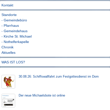
Kontakt
Standorte
- Gemeindebüro
- Pfarrhaus
- Gemeindehaus
- Kirche St. Michael
- Nothelferkapelle
Chronik
Aktuelles
WAS IST LOS?
30.08.26: Schiffs­­wall­fahr­t zum Fest­gott­es­dienst im Dom
Der neue Michaels­bote ist on­line