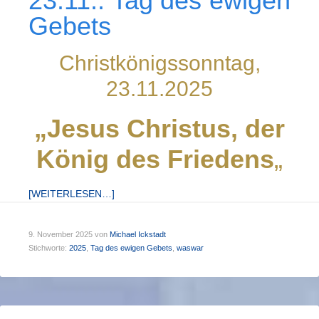
23.11.: Tag des ewigen
Gebets
Christkönigssonntag,
23.11.2025
„Jesus Christus,
der
König des Friedens
„
[WEITERLESEN…]
9. November 2025
von
Michael Ickstadt
Stichworte:
2025
,
Tag des ewigen Gebets
,
waswar