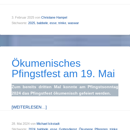
3. Februar 2025
von
Christiane Hampel
Stichworte:
2025
,
babbele
,
esse
,
trinke
,
waswar
Ökumenisches
Pfingstfest am 19. Mai
Zum bereits dritten Mal konnte am Pfingstsonntag
2024 das Pfingstfest ökumenisch gefeiert werden.
[WEITERLESEN…]
28. Mai 2024
von
Michael Ickstadt
Stichworte:
2024
,
babbele
,
esse
,
Gottesdienst
,
Ökumene
,
Pfingsten
,
trinke
,