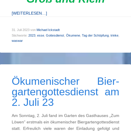
[WEITERLESEN…]
31. Juli 2023
von
Michael Ickstadt
Stichworte:
2023
,
esse
,
Gottesdienst
,
Ökumene
,
Tag der Schöpfung
,
trinke
,
waswar
Ökumen­ischer Bier­
gart­en­­gottes­dienst am
2. Juli 23
Am Sonntag, 2. Juli fand im Garten des Gasthauses „Zum
Löwen“ erstmals ein ökumenischer Biergartengottesdienst
statt. Erfreulich viele waren der Einladung gefolgt und