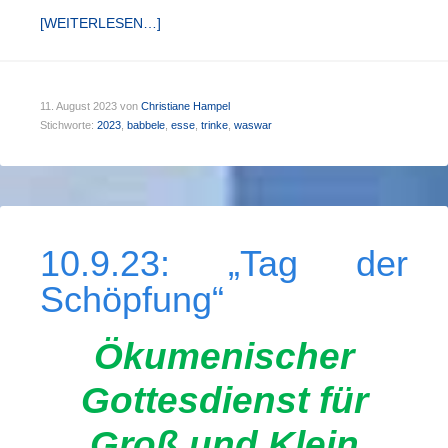
[WEITERLESEN…]
11. August 2023
von
Christiane Hampel
Stichworte:
2023
,
babbele
,
esse
,
trinke
,
waswar
10.9.23: „Tag der
Schöpfung“
Ökumenischer
Gottesdienst für
Groß und Klein