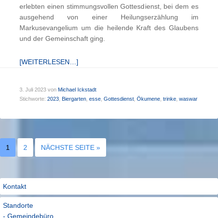
erlebten einen stimmungsvollen Gottesdienst, bei dem es
ausgehend von einer Heilungserzählung im
Markusevangelium um die heilende Kraft des Glaubens
und der Gemeinschaft ging.
[WEITERLESEN…]
3. Juli 2023
von
Michael Ickstadt
Stichworte:
2023
,
Biergarten
,
esse
,
Gottesdienst
,
Ökumene
,
trinke
,
waswar
1
2
NÄCHSTE SEITE »
Kontakt
Standorte
- Gemeindebüro