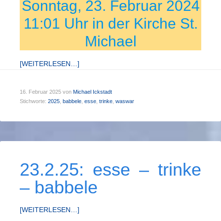
Sonntag, 23. Februar 2024
11:01 Uhr in der Kirche St.
Michael
[WEITERLESEN…]
16. Februar 2025
von
Michael Ickstadt
Stichworte:
2025
,
babbele
,
esse
,
trinke
,
waswar
23.2.25: esse – trinke
– babbele
[WEITERLESEN…]