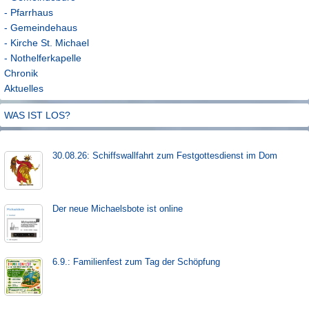
- Pfarrhaus
- Gemeindehaus
- Kirche St. Michael
- Nothelferkapelle
Chronik
Aktuelles
WAS IST LOS?
30.08.26: Schiffs­­wall­fahr­t zum Fest­gott­es­dienst im Dom
Der neue Michaels­bote ist on­line
6.9.: Familienfest zum Tag der Schöpfung